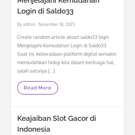
Menjelajahi Kemudahan
Mudah
Ke
Login di Saldo33
Situs
Favorit
Anda
Posted
By
admin
November 18, 2025
on
Create random article about saldo33 login
Menjelajahi Kemudahan Login di Saldo33
Saat ini, keberadaan platform digital semakin
memudahkan hidup kita dalam berbagai hal,
salah satunya […]
Menjelajahi
Read More
Kemudahan
Login
Di
Saldo33
Keajaiban Slot Gacor di
Indonesia