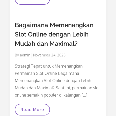
Alternatif
Di
Dunia
RUSA33
Bagaimana Memenangkan
Slot Online dengan Lebih
Mudah dan Maximal?
Posted
By
admin
November 24, 2025
on
Strategi Tepat untuk Memenangkan
Permainan Slot Online Bagaimana
Memenangkan Slot Online dengan Lebih
Mudah dan Maximal? Saat ini, permainan slot
online semakin populer di kalangan […]
Bagaimana
Read More
Memenangkan