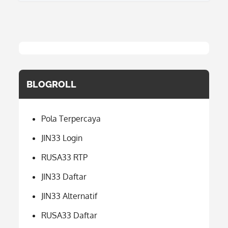
navigation
BLOGROLL
Pola Terpercaya
JIN33 Login
RUSA33 RTP
JIN33 Daftar
JIN33 Alternatif
RUSA33 Daftar