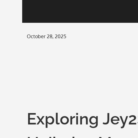
Posted
October 28, 2025
on
Exploring Jey2