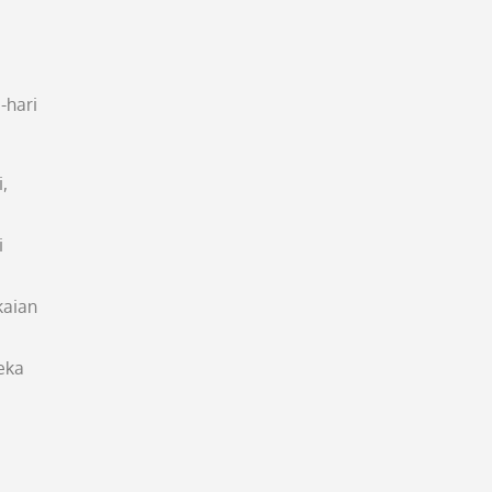
-hari
,
i
kaian
eka