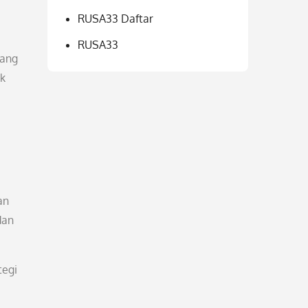
RUSA33 Daftar
RUSA33
dang
uk
an
dan
tegi