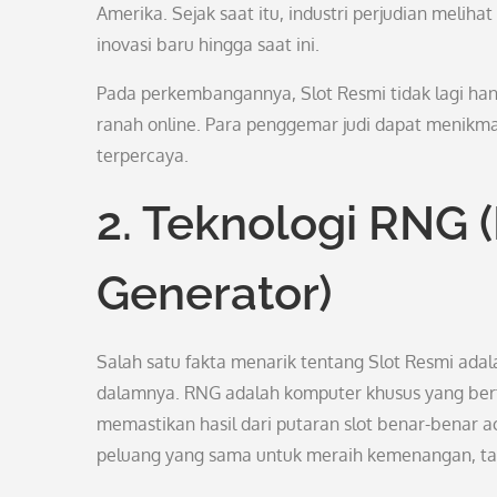
Amerika. Sejak saat itu, industri perjudian melih
inovasi baru hingga saat ini.
Pada perkembangannya, Slot Resmi tidak lagi han
ranah online. Para penggemar judi dapat menikmati 
terpercaya.
2. Teknologi RNG
Generator)
Salah satu fakta menarik tentang Slot Resmi ad
dalamnya. RNG adalah komputer khusus yang bert
memastikan hasil dari putaran slot benar-benar a
peluang yang sama untuk meraih kemenangan, tan