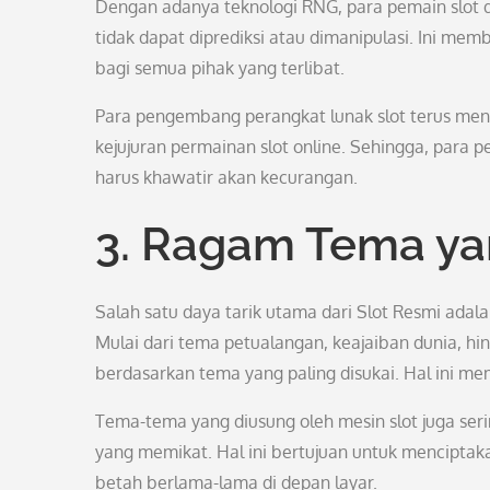
Dengan adanya teknologi RNG, para pemain slot
tidak dapat diprediksi atau dimanipulasi. Ini me
bagi semua pihak yang terlibat.
Para pengembang perangkat lunak slot terus me
kejujuran permainan slot online. Sehingga, para
harus khawatir akan kecurangan.
3. Ragam Tema ya
Salah satu daya tarik utama dari Slot Resmi adal
Mulai dari tema petualangan, keajaiban dunia, hi
berdasarkan tema yang paling disukai. Hal ini m
Tema-tema yang diusung oleh mesin slot juga seri
yang memikat. Hal ini bertujuan untuk mencipta
betah berlama-lama di depan layar.