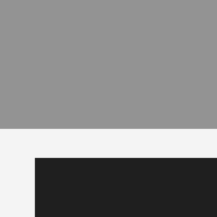
Skip
to
content