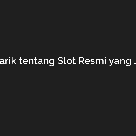
rik tentang Slot Resmi yang 