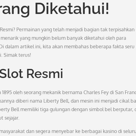
ang Diketahui!
Resmi? Permainan yang telah menjadi bagian tak terpisahkan 
kta menarik yang mungkin belum banyak diketahui oleh para
Di dalam artikel ini, kita akan membahas beberapa fakta seru
. Simak terus!
 Slot Resmi
n 1895 oleh seorang mekanik bernama Charles Fey di San Franc
nnya diberi nama Liberty Bell, dan mesin ini menjadi cikal ba
iberty Bell memiliki tiga gulungan dengan simbol bel berputar,
 sejajar.
n masyarakat dan segera menyebar ke berbagai kasino di selur