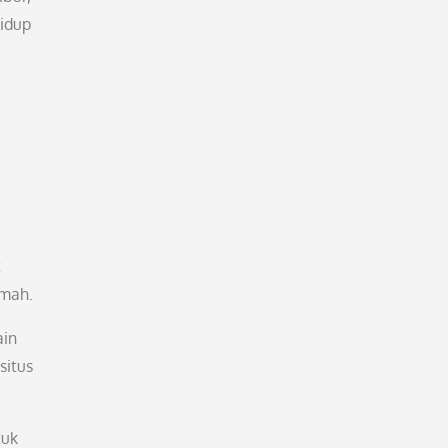
idup
t
umah.
ain
situs
tuk