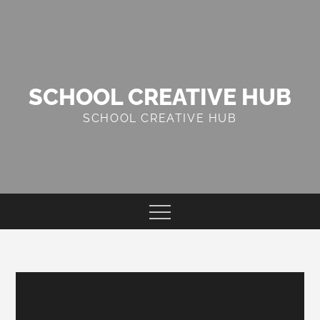
Skip
to
content
SCHOOL CREATIVE HUB
SCHOOL CREATIVE HUB