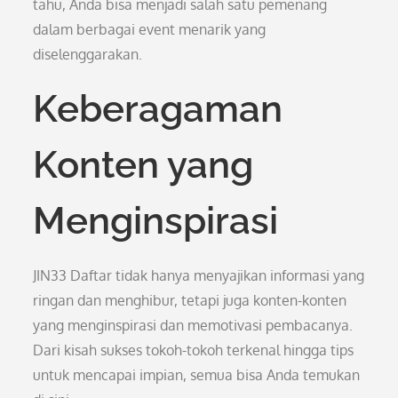
tahu, Anda bisa menjadi salah satu pemenang
dalam berbagai event menarik yang
diselenggarakan.
Keberagaman
Konten yang
Menginspirasi
JIN33 Daftar tidak hanya menyajikan informasi yang
ringan dan menghibur, tetapi juga konten-konten
yang menginspirasi dan memotivasi pembacanya.
Dari kisah sukses tokoh-tokoh terkenal hingga tips
untuk mencapai impian, semua bisa Anda temukan