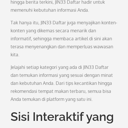
hingga berita terkini, JIN33 Daftar hadir untuk
memenuhi kebutuhan informasi Anda.
Tak hanya itu, JIN33 Daftar juga menyajikan konten-
konten yang dikemas secara menarik dan
informatif, sehingga membaca artikel di sini akan
terasa menyenangkan dan memperluas wawasan
kita.
Jelajahi setiap kategori yang ada di JIN33 Daftar
dan temukan informasi yang sesuai dengan minat
dan kebutuhan Anda. Dari tips kecantikan hingga
rekomendasi tempat makan terbaru, semua bisa
Anda temukan di platform yang satu ini.
Sisi Interaktif yang