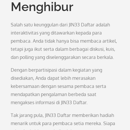
Menghibur
Salah satu keunggulan dari JIN33 Daftar adalah
interaktivitas yang ditawarkan kepada para
pembaca. Anda tidak hanya bisa membaca artikel,
tetapi juga ikut serta dalam berbagai diskusi, kuis,
dan polling yang diselenggarakan secara berkala.
Dengan berpartisipasi dalam kegiatan yang
disediakan, Anda dapat lebih merasakan
kebersamaan dengan sesama pembaca serta
mendapatkan pengalaman berbeda saat
mengakses informasi di JIN33 Daftar.
Tak jarang pula, JIN33 Daftar memberikan hadiah
menarik untuk para pembaca setia mereka. Siapa