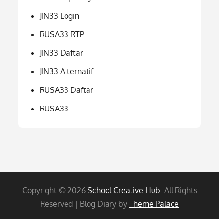
JIN33 Login
RUSA33 RTP
JIN33 Daftar
JIN33 Alternatif
RUSA33 Daftar
RUSA33
Copyright © 2026
School Creative Hub
. All Rights
Reserved | Blog Diary by
Theme Palace