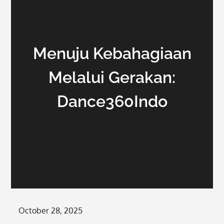
Menuju Kebahagiaan
Melalui Gerakan:
Dance360Indo
Posted
October 28, 2025