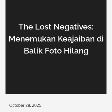
The Lost Negatives:
Menemukan Keajaiban di
Balik Foto Hilang
Posted
October 28, 2025